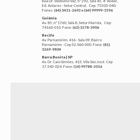
Rua Dr. Valdivino Vaz, nº 292, Sala 45, 4º Andar,
Ed. Antares - Setor Central, Cep: 75503-040.
Fones:
(64) 3431-2692 e (64) 99999-3596
Goiânia
Av. 85, nº 1760, Sala 8, Setor Marista, Cep:
74160-010. Fone:
(62) 3278-3906
Recife
Av. Parnamirim, 416 - Sala 09, Bairro
Parnamirim - Cep 52.060-000. Fone:
(81)
3269-9804
Barra Bonita | SP
Av. Dr. Caio Simões, 413, Vila São José. Cep
17.342-024. Fone:
(14) 99788-2016