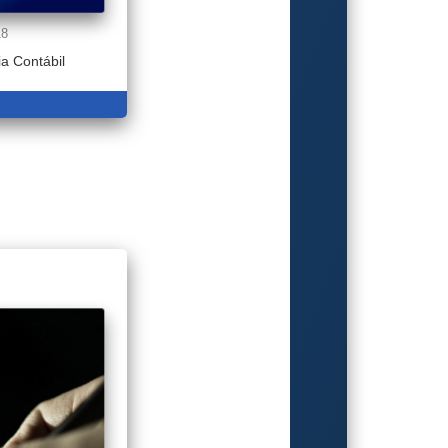
18
a Contábil
S