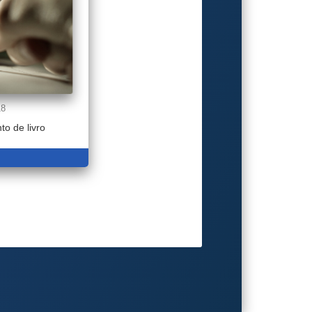
18
o de livro
S