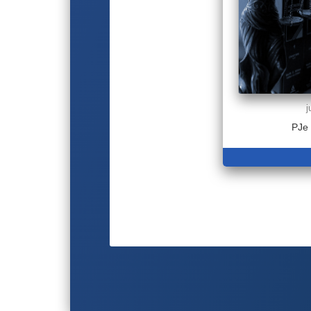
j
PJe 