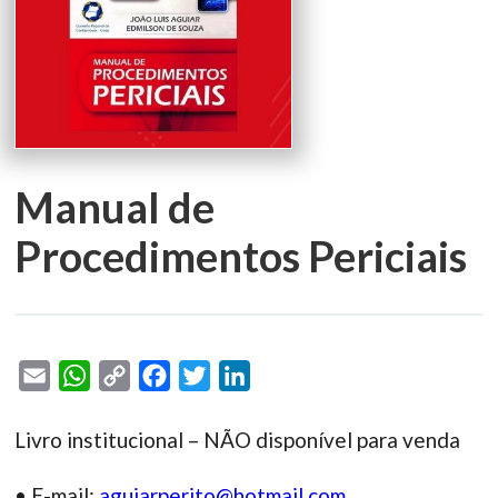
Manual de
Procedimentos Periciais
Email
WhatsApp
Copy
Facebook
Twitter
LinkedIn
Link
Livro institucional – NÃO disponível para venda
• E-mail:
aguiarperito@hotmail.com