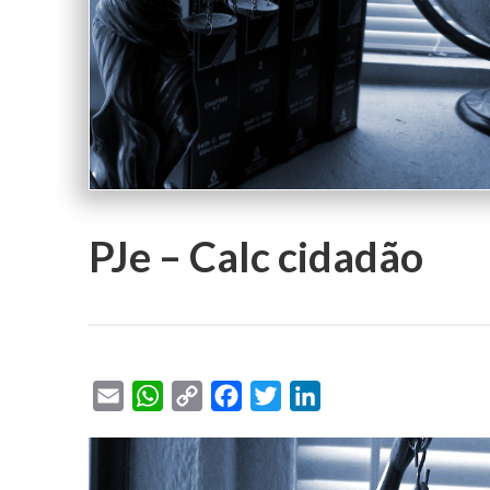
PJe – Calc cidadão
Email
WhatsApp
Copy
Facebook
Twitter
LinkedIn
Link