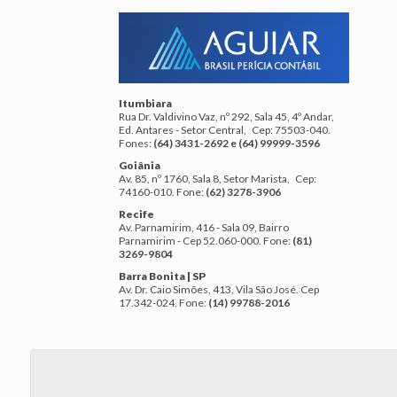
Itumbiara
Rua Dr. Valdivino Vaz, nº 292, Sala 45, 4º Andar,
Ed. Antares - Setor Central, Cep: 75503-040.
Fones:
(64) 3431-2692 e (64) 99999-3596
Goiânia
Av. 85, nº 1760, Sala 8, Setor Marista, Cep:
74160-010. Fone:
(62) 3278-3906
Recife
Av. Parnamirim, 416 - Sala 09, Bairro
Parnamirim - Cep 52.060-000. Fone:
(81)
3269-9804
Barra Bonita | SP
Av. Dr. Caio Simões, 413, Vila São José. Cep
17.342-024. Fone:
(14) 99788-2016