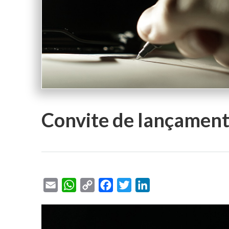
Convite de lançamento
Email
WhatsApp
Copy
Facebook
Twitter
LinkedIn
Link